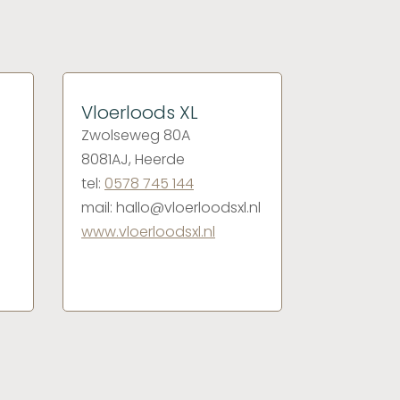
Vloerloods XL
Zwolseweg 80A
8081AJ, Heerde
tel:
0578 745 144
mail: hallo@vloerloodsxl.nl
www.vloerloodsxl.nl