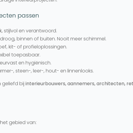
jecten passen
k, stijlvol en verantwoord.
 droog, binnen of buiten. Nooit meer schimmel.
f, kit- of profieloplossingen.
exibel toepasbaar.
leurvast en hygiënisch.
mer-, steen-, leer-, hout- en linnenlooks.
geliefd bij
interieurbouwers, aannemers, architecten, r
 het gebied van: