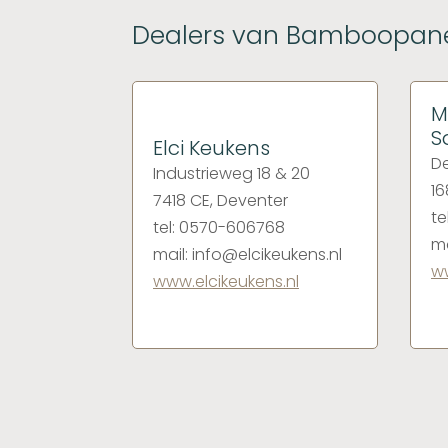
Dealers van Bamboopane
M
S
Elci Keukens
De
Industrieweg 18 & 20
16
7418 CE, Deventer
te
tel: 0570-606768
ma
mail: info@elcikeukens.nl
ww
www.elcikeukens.nl