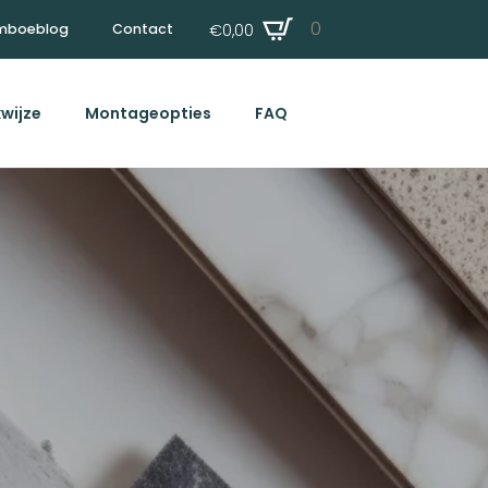
0
€
0,00
mboeblog
Contact
wijze
Montageopties
FAQ