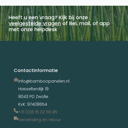
Heeft u een vraag? Kijk bij onze
veelgestelde vragen
of Bel, mail, of app
met onze helpdesk
Contactinformatie
info@bamboopanelen.nl
Hasselterdijk 19
8043 PD Zwolle
KvK: 97408654
+31 (0)6 15 02 56 85
Verzending en retour