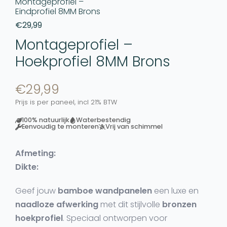
Montageprofiel –
Eindprofiel 8MM Brons
€
29,99
Montageprofiel –
Hoekprofiel 8MM Brons
€
29,99
Prijs is per paneel, incl 21% BTW
100% natuurlijk
Waterbestendig
Eenvoudig te monteren
Vrij van schimmel
Afmeting:
Dikte:
Geef jouw
bamboe wandpanelen
een luxe en
naadloze afwerking
met dit stijlvolle
bronzen
hoekprofiel
. Speciaal ontworpen voor