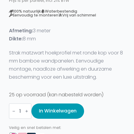
Prijs is per paneel, incl 21% BTW
100% natuurlijk
Waterbestendig
Eenvoudig te monteren
Vrij van schimmel
Afmeting:
3 meter
Dikte:
8 mm
Strak matzwart hoekprofiel met ronde kop voor 8
mm bamboe wandpanelen. Eenvoudige
montage, naadloze afwerking en duurzame
bescherming voor een luxe uitstraling.
25 op voorraad (kan nabesteld worden)
Montageprofiel
-
In Winkelwagen
Hoekprofiel
8mm
Mat
Veilig en snel betalen met:
Zwart