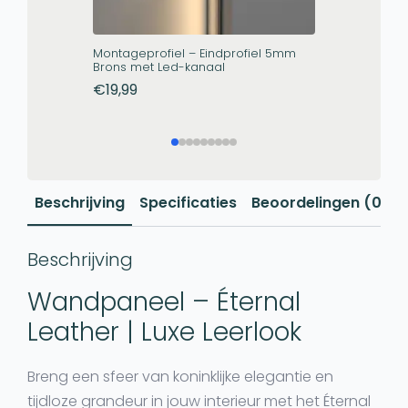
Montageprofiel – Eindprofiel 5mm
Montagepro
Brons met Led-kanaal
Zwart met 
€
19,99
€
19,99
Beschrijving
Specificaties
Beoordelingen (0)
Beschrijving
Wandpaneel – Éternal
Leather | Luxe Leerlook
Breng een sfeer van
koninklijke elegantie en
tijdloze grandeur
in jouw interieur met het Éternal