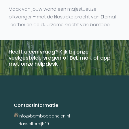
Maak van jouw wand een majestueuze
blikvanger – met de klassieke pracht van Éternal
Leather en de duurzame kracht van bamboe.
Heeft u een vraag? Kijk bij onze
veelgestelde vragen
of Bel, mail, of app
met onze helpdesk
Contactinformatie
info@bamboopanelen.nl
Hasselterdijk 19