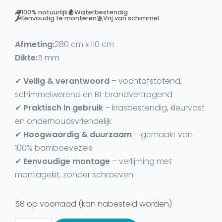
100% natuurlijk
Waterbestendig
Eenvoudig te monteren
Vrij van schimmel
Afmeting:
280 cm x 110 cm
Dikte:
5 mm
✔
Veilig & verantwoord
– vochtafstotend,
schimmelwerend en B1-brandvertragend
✔
Praktisch in gebruik
– krasbestendig, kleurvast
en onderhoudsvriendelijk
✔
Hoogwaardig & duurzaam
– gemaakt van
100% bamboevezels
✔
Eenvoudige montage
– verlijming met
montagekit, zonder schroeven
58 op voorraad (kan nabesteld worden)
Wandpaneel