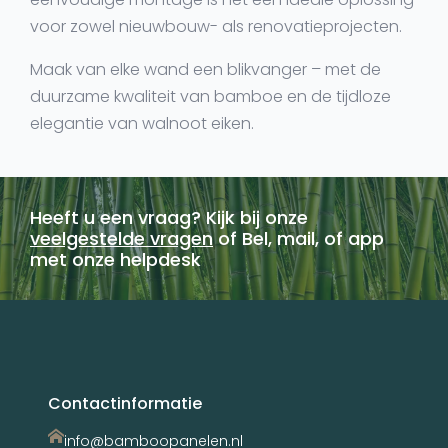
voor zowel nieuwbouw- als renovatieprojecten.
Maak van elke wand een blikvanger – met de
duurzame kwaliteit van bamboe en de tijdloze
elegantie van walnoot eiken.
Heeft u een vraag? Kijk bij onze
veelgestelde vragen
of Bel, mail, of app
met onze helpdesk
Contactinformatie
info@bamboopanelen.nl