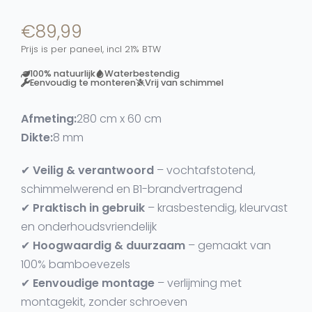
€
89,99
Prijs is per paneel, incl 21% BTW
100% natuurlijk
Waterbestendig
Eenvoudig te monteren
Vrij van schimmel
Afmeting:
280 cm x 60 cm
Dikte:
8 mm
✔
Veilig & verantwoord
– vochtafstotend,
schimmelwerend en B1-brandvertragend
✔
Praktisch in gebruik
– krasbestendig, kleurvast
en onderhoudsvriendelijk
✔
Hoogwaardig & duurzaam
– gemaakt van
100% bamboevezels
✔
Eenvoudige montage
– verlijming met
montagekit, zonder schroeven