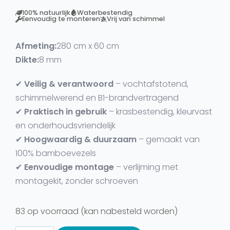
100% natuurlijk
Waterbestendig
Eenvoudig te monteren
Vrij van schimmel
Afmeting:
280 cm x 60 cm
Dikte:
8 mm
✔
Veilig & verantwoord
– vochtafstotend,
schimmelwerend en B1-brandvertragend
✔
Praktisch in gebruik
– krasbestendig, kleurvast
en onderhoudsvriendelijk
✔
Hoogwaardig & duurzaam
– gemaakt van
100% bamboevezels
✔
Eenvoudige montage
– verlijming met
montagekit, zonder schroeven
83 op voorraad (kan nabesteld worden)
Wandpaneel