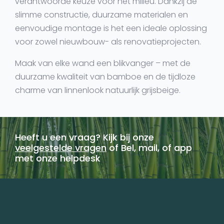
verantwoorde keuze voor het milieu. Dankzij de
slimme constructie, duurzame materialen en
eenvoudige montage is het een ideale oplossing
voor zowel nieuwbouw- als renovatieprojecten.
Maak van elke wand een blikvanger – met de
duurzame kwaliteit van bamboe en de tijdloze
charme van linnenlook natuurlijk grijsbeige.
Heeft u een vraag? Kijk bij onze
veelgestelde vragen
of Bel, mail, of app
met onze helpdesk